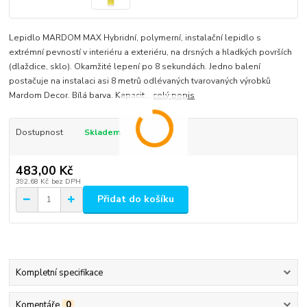
Lepidlo MARDOM MAX Hybridní, polymerní, instalační lepidlo s
extrémní pevností v interiéru a exteriéru, na drsných a hladkých površích
(dlaždice, sklo). Okamžité lepení po 8 sekundách. Jedno balení
postačuje na instalaci asi 8 metrů odlévaných tvarovaných výrobků
Mardom Decor. Bílá barva. Kapacit...
celý popis
Dostupnost
Skladem
483,00 Kč
392,68 Kč
bez DPH
Přidat do košíku
Kompletní specifikace
Komentáře
0