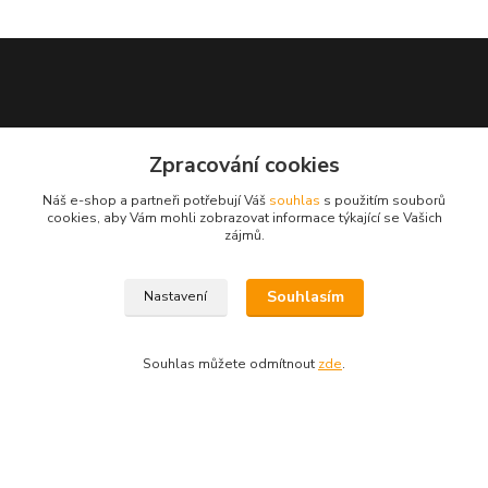
Zpracování cookies
Náš e-shop a partneři potřebují Váš
souhlas
s použitím souborů
cookies, aby Vám mohli zobrazovat informace týkající se Vašich
zájmů.
+421948710709
Souhlasím
Nastavení
Po-So 7:00-18:00
objednavky@allwebshop.cz
Souhlas můžete odmítnout
zde
.
Vytvořeno na
Eshop-rychle.cz