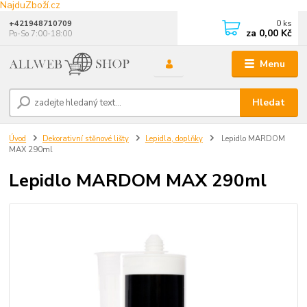
NajduZboží.cz
0
ks
+421948710709
za
0,00 Kč
Po-So 7:00-18:00
Menu
Hledat
Úvod
Dekorativní stěnové lišty
Lepidla, doplňky
Lepidlo MARDOM
MAX 290ml
Lepidlo MARDOM MAX 290ml