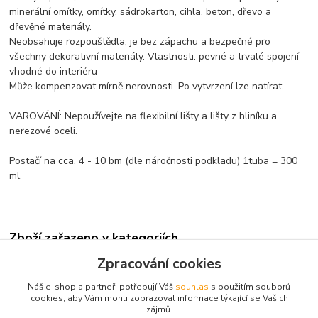
minerální omítky, omítky, sádrokarton, cihla, beton, dřevo a
dřevěné materiály.
Neobsahuje rozpouštědla, je bez zápachu a bezpečné pro
všechny dekorativní materiály. Vlastnosti: pevné a trvalé spojení -
vhodné do interiéru
Může kompenzovat mírně nerovnosti. Po vytvrzení lze natírat.
VAROVÁNÍ: Nepoužívejte na flexibilní lišty a lišty z hliníku a
nerezové oceli.
Postačí na cca. 4 - 10 bm (dle náročnosti podkladu) 1tuba = 300
ml.
Zboží zařazeno v kategoriích
Zpracování cookies
Lepidla, doplňky
Náš e-shop a partneři potřebují Váš
souhlas
s použitím souborů
cookies, aby Vám mohli zobrazovat informace týkající se Vašich
zájmů.