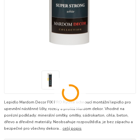
Lepidlo Mardom Decor FIX PRO Rychle schnoucí montážní lepidlo pro
upevnění nástěnné lišty, rozety a profilů Mardom dekor. Vhodné na
porézní podklady: minerální omítky, omítky, sádrokarton, cihla, beton,
dřevo a dřevěné materiály. Neobsahuje rozpouštědla, je bez zápachu a
bezpečné pro všechny dekora...
celý popis