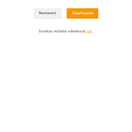
Souhlasím
Nastavení
Souhlas můžete odmítnout
zde
.
+421948710709
Po-So 7:00-18:00
objednavky@allwebshop.cz
Vytvořeno na
Eshop-rychle.cz