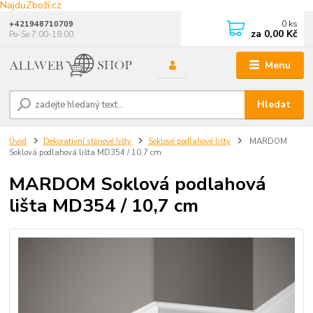
NajduZboží.cz
0
ks
+421948710709
za
0,00 Kč
Po-So 7:00-18:00
Menu
Hledat
Úvod
Dekorativní stěnové lišty
Soklové podlahové lišty
MARDOM
Soklová podlahová lišta MD354 / 10,7 cm
MARDOM Soklová podlahová
lišta MD354 / 10,7 cm