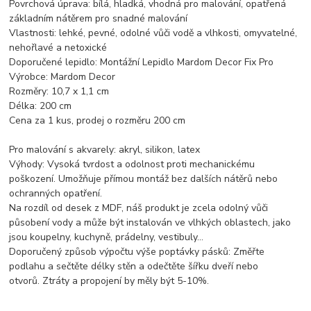
Povrchová úprava: bílá, hladká, vhodná pro malování, opatřená
základním nátěrem pro snadné malování
Vlastnosti: lehké, pevné, odolné vůči vodě a vlhkosti, omyvatelné,
nehořlavé a netoxické
Doporučené lepidlo: Montážní Lepidlo Mardom Decor Fix Pro
Výrobce: Mardom Decor
Rozměry: 10,7 x 1,1 cm
Délka: 200 cm
Cena za 1 kus, prodej o rozměru 200 cm
Pro malování s akvarely: akryl, silikon, latex
Výhody: Vysoká tvrdost a odolnost proti mechanickému
poškození. Umožňuje přímou montáž bez dalších nátěrů nebo
ochranných opatření.
Na rozdíl od desek z MDF, náš produkt je zcela odolný vůči
působení vody a může být instalován ve vlhkých oblastech, jako
jsou koupelny, kuchyně, prádelny, vestibuly...
Doporučený způsob výpočtu výše poptávky pásků: Změřte
podlahu a sečtěte délky stěn a odečtěte šířku dveří nebo
otvorů. Ztráty a propojení by měly být 5-10%.