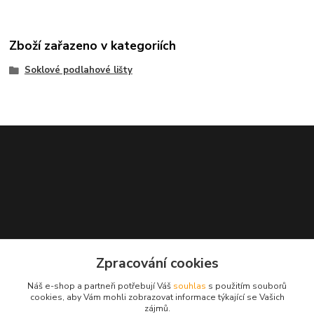
Zboží zařazeno v kategoriích
Soklové podlahové lišty
Zpracování cookies
+421948710709
Náš e-shop a partneři potřebují Váš
souhlas
s použitím souborů
Po-So 7:00-18:00
cookies, aby Vám mohli zobrazovat informace týkající se Vašich
zájmů.