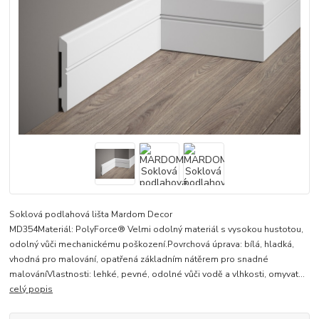
Soklová podlahová lišta Mardom Decor
MD354Materiál: PolyForce® Velmi odolný materiál s vysokou hustotou,
odolný vůči mechanickému poškození.Povrchová úprava: bílá, hladká,
vhodná pro malování, opatřená základním nátěrem pro snadné
malováníVlastnosti: lehké, pevné, odolné vůči vodě a vlhkosti, omyvat...
celý popis