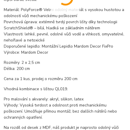
Materiál: PolyForce® Velmi odolný materiál s vysokou hustotou a
odolností vůči mechanickému poškození
Povrchová úprava: extémně tvrdý povrch lišty díky technologii
ScratchShield® – bílá, hladká se základním nátěrem
Vlastnosti: lehké, pevné, odolné vůči vodě a vlhkosti, omyvatelné,
nehořlavé a netoxické
Doporučené lepidlo: Montážní Lepidlo Mardom Decor FixPro
Výrobce: Mardom Decor
Rozměry: 2 x 2,5 cm
Délka: 200 cm
Cena za 1 kus, prodej o rozměru 200 cm
Vhodná kombinace s lištou QL019.
Pro malování s akvarely: akryl, silikon, latex
Výhody: Vysoká tvrdost a odolnost proti mechanickému
poškození. Umožňuje přímou montáž, bez dalších nátěrů nebo
ochranných opatření.
Na rozdíl od desek z MDF, náš produkt je naprosto odolný vůči