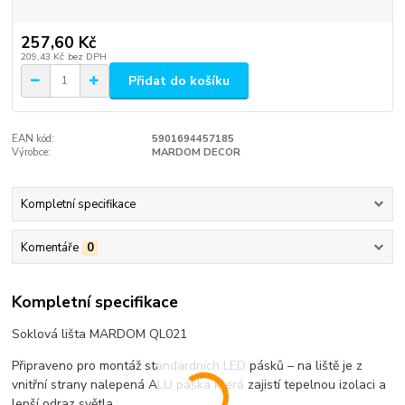
257,60 Kč
209,43 Kč
bez DPH
Přidat do košíku
EAN kód:
5901694457185
Výrobce:
MARDOM DECOR
Kompletní specifikace
Komentáře
0
Kompletní specifikace
Soklová lišta MARDOM QL021
Připraveno pro montáž standardních LED pásků – na liště je z
vnitřní strany nalepená ALU páska která zajistí tepelnou izolaci a
lepší odraz světla. ​