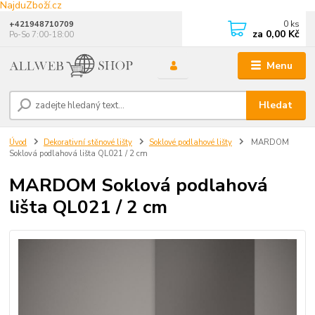
NajduZboží.cz
0
ks
+421948710709
za
0,00 Kč
Po-So 7:00-18:00
Menu
Hledat
Úvod
Dekorativní stěnové lišty
Soklové podlahové lišty
MARDOM
Soklová podlahová lišta QL021 / 2 cm
MARDOM Soklová podlahová
lišta QL021 / 2 cm