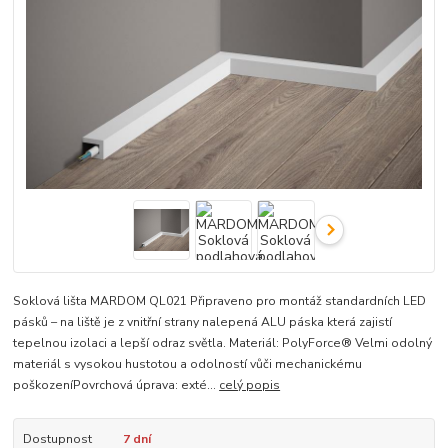
Soklová lišta MARDOM QL021 Připraveno pro montáž standardních LED
pásků – na liště je z vnitřní strany nalepená ALU páska která zajistí
tepelnou izolaci a lepší odraz světla. ​ Materiál: PolyForce® Velmi odolný
materiál s vysokou hustotou a odolností vůči mechanickému
poškozeníPovrchová úprava: exté...
celý popis
Dostupnost
7 dní