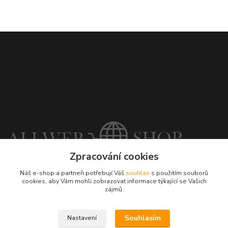
Zpracování cookies
+421948710709
Náš e-shop a partneři potřebují Váš
souhlas
s použitím souborů
Po-So 7:00-18:00
cookies, aby Vám mohli zobrazovat informace týkající se Vašich
zájmů.
objednavky@allwebshop.cz
Souhlasím
Nastavení