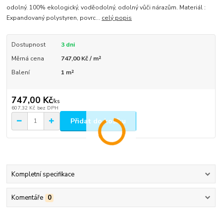
odolný. 100% ekologický, voděodolný, odolný vůči nárazům. Materiál :
Expandovaný polystyren, povrc...
celý popis
Dostupnost
3 dni
Měrná cena
747,00 Kč / m²
Balení
1 m²
747,00 Kč
/
ks
607,32 Kč
bez DPH
Přidat do košíku
Kompletní specifikace
Komentáře
0