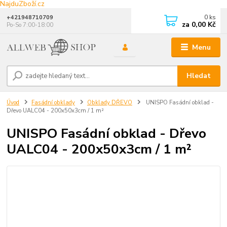
NajduZboží.cz
0
ks
+421948710709
za
0,00 Kč
Po-So 7:00-18:00
Menu
Hledat
Úvod
Fasádní obklady
Obklady DŘEVO
UNISPO Fasádní obklad -
Dřevo UALC04 - 200x50x3cm / 1 m²
UNISPO Fasádní obklad - Dřevo
UALC04 - 200x50x3cm / 1 m²