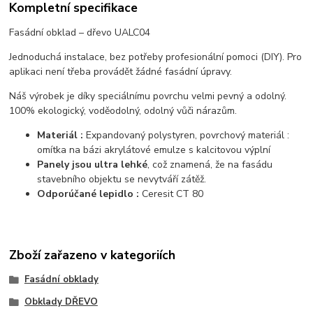
Kompletní specifikace
Fasádní obklad – dřevo UALC04
Jednoduchá instalace, bez potřeby profesionální pomoci (DIY). Pro
aplikaci není třeba provádět žádné fasádní úpravy.
Náš výrobek je díky speciálnímu povrchu velmi pevný a odolný.
100% ekologický, voděodolný, odolný vůči nárazům.
Materiál :
Expandovaný polystyren, povrchový materiál :
omítka na bázi akrylátové emulze s kalcitovou výplní
Panely jsou ultra lehké
, což znamená, že na fasádu
stavebního objektu se nevytváří zátěž.
Odporúčané lepidlo :
Ceresit CT 80
Zboží zařazeno v kategoriích
Fasádní obklady
Obklady DŘEVO