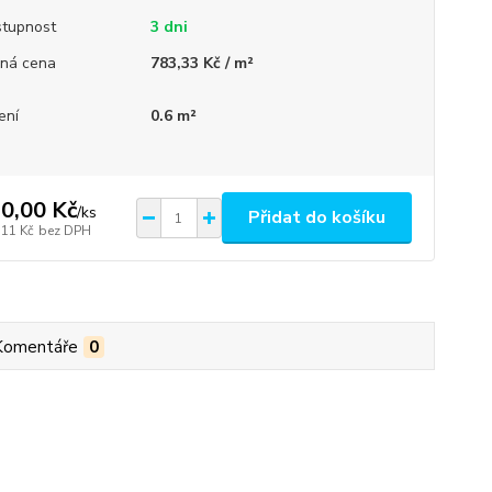
tupnost
3 dni
ná cena
783,33 Kč / m²
ení
0.6 m²
0,00 Kč
/
ks
Přidat do košíku
,11 Kč
bez DPH
Komentáře
0