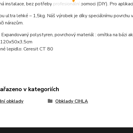
á instalace, bez potřeby profesionální pomoci (DIY). Pro aplikac
ou ultra lehké – 1,5kg. Náš výrobek je díky speciálnímu povrchu
či nárazům.
: Expandovaný polystyren, povrchový materiál : omítka na bázi a
: 120x50x3,5cm
né lepidlo: Ceresit CT 80
zařazeno v kategoriích
ní obklady
Obklady CIHLA