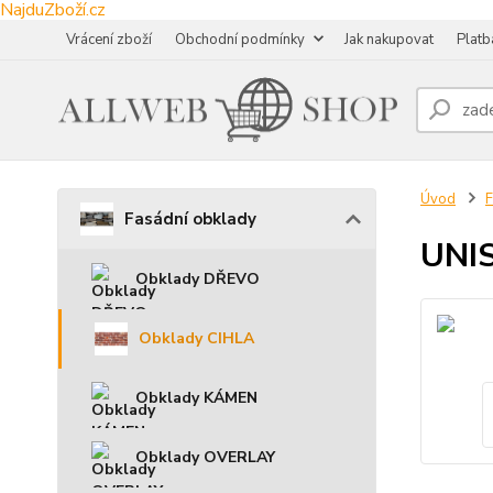
NajduZboží.cz
Vrácení zboží
Obchodní podmínky
Jak nakupovat
Platb
Úvod
F
Fasádní obklady
UNIS
Obklady DŘEVO
Obklady CIHLA
Obklady KÁMEN
Obklady OVERLAY