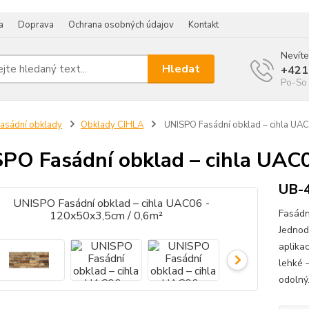
a
Doprava
Ochrana osobných údajov
Kontakt
Nevíte
Hledat
+421
Po-So 
asádní obklady
Obklady CIHLA
UNISPO Fasádní obklad – cihla UA
PO Fasádní obklad – cihla UAC
UB-
Fasádn
Jednod
aplika
lehké 
odolný