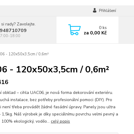
Přihlášení
 si rady? Zavolejte.
0
ks
948710709
za
0,00 Kč
7:00-18:00
C06 - 120x50x3,5cm / 0,6m²
06 - 120x50x3,5cm / 0,6m²
416
í obklad – cihla UAC06, je nová forma dekorování exteriéru.
uchá instalace, bez potřeby profesionální pomoci (DIY). Pro
ci není třeba provádět žádné fasádní úpravy. Panely jsou ultra
– 1,5kg. Náš výrobek je díky speciálnímu povrchu velmi pevný a
. 100% ekologický, voděo...
celý popis