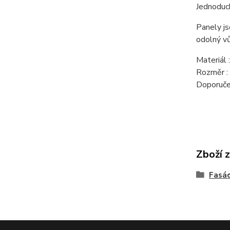
Jednoduch
Panely js
odolný vů
Materiál 
Rozměr 
Doporuče
Zboží 
Fasád