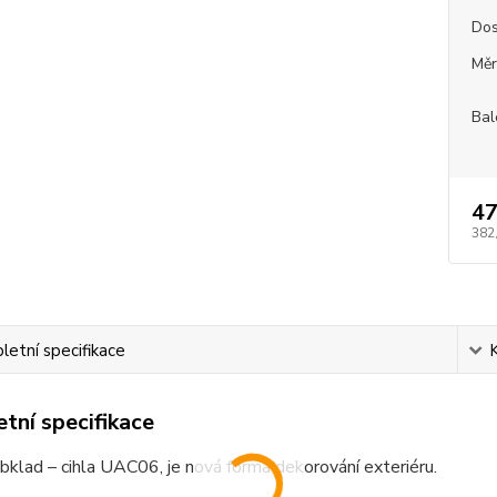
Dos
Měr
Bal
47
382
etní specifikace
tní specifikace
bklad – cihla UAC06, je nová forma dekorování exteriéru.