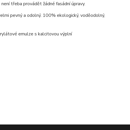
i není třeba provádět žádné fasádní úpravy.
 velmi pevný a odolný. 100% ekologický, voděodolný,
krylátové emulze s kalcitovou výplní