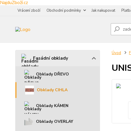
NajduZboží.cz
Vrácení zboží
Obchodní podmínky
Jak nakupovat
Platb
Úvod
F
Fasádní obklady
UNIS
Obklady DŘEVO
Obklady CIHLA
Obklady KÁMEN
Obklady OVERLAY