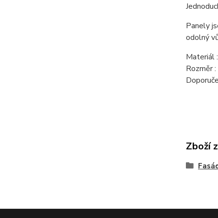
Jednoduch
Panely js
odolný vů
Materiál 
Rozměr 
Doporuče
Zboží 
Fasád