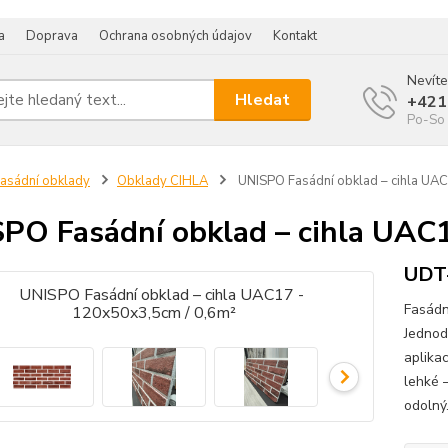
a
Doprava
Ochrana osobných údajov
Kontakt
Nevíte
Hledat
+421
Po-So 
asádní obklady
Obklady CIHLA
UNISPO Fasádní obklad – cihla UA
PO Fasádní obklad – cihla UAC
UDT
Fasádn
Jednod
aplika
lehké 
odolný