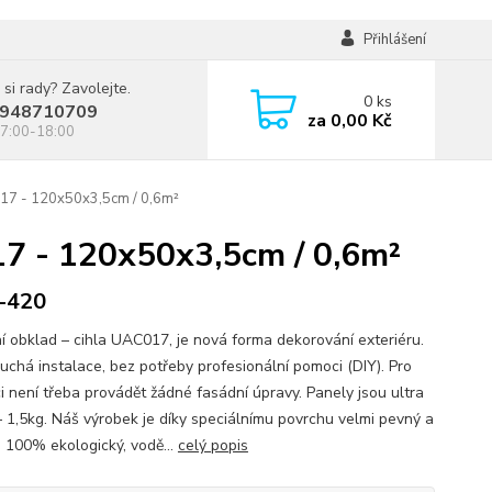
Přihlášení
 si rady? Zavolejte.
0
ks
948710709
za
0,00 Kč
7:00-18:00
C17 - 120x50x3,5cm / 0,6m²
17 - 120x50x3,5cm / 0,6m²
-420
í obklad – cihla UAC017, je nová forma dekorování exteriéru.
uchá instalace, bez potřeby profesionální pomoci (DIY). Pro
ci není třeba provádět žádné fasádní úpravy. Panely jsou ultra
– 1,5kg. Náš výrobek je díky speciálnímu povrchu velmi pevný a
. 100% ekologický, vodě...
celý popis