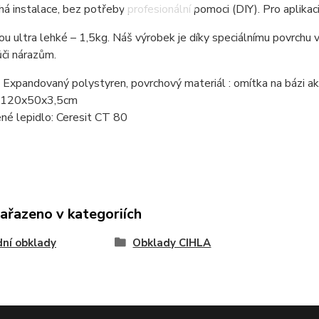
á instalace, bez potřeby profesionální pomoci (DIY). Pro aplikac
ou ultra lehké – 1,5kg. Náš výrobek je díky speciálnímu povrchu
či nárazům.
: Expandovaný polystyren, povrchový materiál : omítka na bázi a
: 120x50x3,5cm
né lepidlo: Ceresit CT 80
zařazeno v kategoriích
ní obklady
Obklady CIHLA