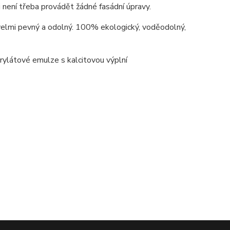
i není třeba provádět žádné fasádní úpravy.
 velmi pevný a odolný. 100% ekologický, voděodolný,
krylátové emulze s kalcitovou výplní