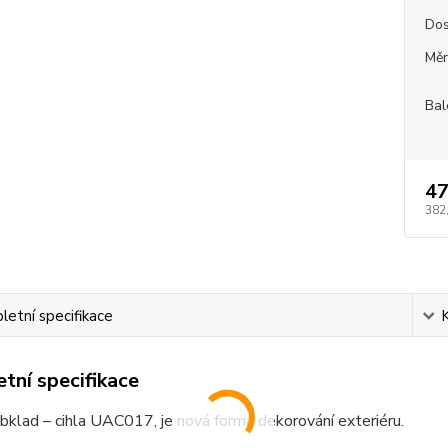
Dos
Měr
Bal
47
382
etní specifikace
tní specifikace
bklad – cihla UAC017, je nová forma dekorování exteriéru.