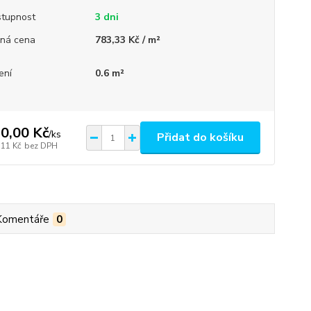
tupnost
3 dni
ná cena
783,33 Kč / m²
ení
0.6 m²
0,00 Kč
/
ks
Přidat do košíku
,11 Kč
bez DPH
Komentáře
0