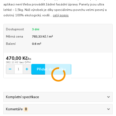
aplikaci není třeba provádět žádné fasádní úpravy. Panely jsou ultra
lehké – 1,5kg. Náš výrobek je díky speciálnímu povrchu velmi pevný a
odolný. 100% ekologický, vodě...
celý popis
Dostupnost
3 dni
Měrná cena
783,33 Kč / m²
Balení
0.6 m²
470,00 Kč
/
ks
382,11 Kč
bez DPH
Přidat do košíku
Kompletní specifikace
Komentáře
0