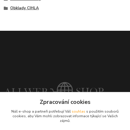
Obklady CIHLA
Zpracování cookies
+421948710709
Náš e-shop a partneři potřebují Váš
souhlas
s použitím souborů
Po-So 7:00-18:00
cookies, aby Vám mohli zobrazovat informace týkající se Vašich
zájmů.
objednavky@allwebshop.cz