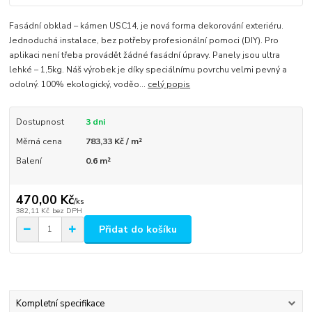
Fasádní obklad – kámen USC14, je nová forma dekorování exteriéru.
Jednoduchá instalace, bez potřeby profesionální pomoci (DIY). Pro
aplikaci není třeba provádět žádné fasádní úpravy. Panely jsou ultra
lehké – 1,5kg. Náš výrobek je díky speciálnímu povrchu velmi pevný a
odolný. 100% ekologický, voděo...
celý popis
Dostupnost
3 dni
Měrná cena
783,33 Kč / m²
Balení
0.6 m²
470,00 Kč
/
ks
382,11 Kč
bez DPH
Přidat do košíku
Kompletní specifikace