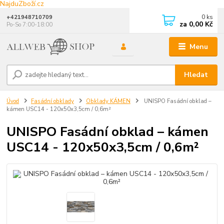
NajduZboží.cz
0
ks
+421948710709
za
0,00 Kč
Po-So 7:00-18:00
Menu
Hledat
Úvod
Fasádní obklady
Obklady KÁMEN
UNISPO Fasádní obklad –
kámen USC14 - 120x50x3,5cm / 0,6m²
UNISPO Fasádní obklad – kámen
USC14 - 120x50x3,5cm / 0,6m²