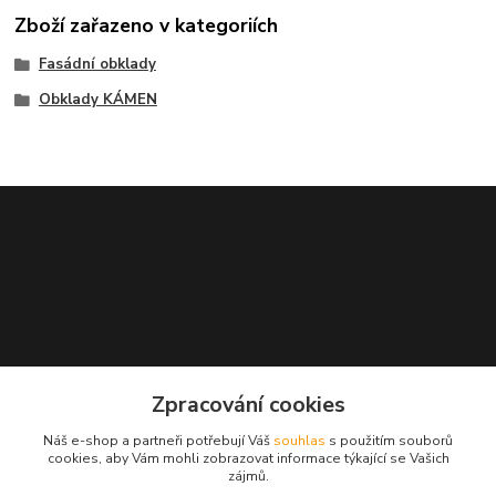
Zboží zařazeno v kategoriích
Fasádní obklady
Obklady KÁMEN
Zpracování cookies
+421948710709
Náš e-shop a partneři potřebují Váš
souhlas
s použitím souborů
Po-So 7:00-18:00
cookies, aby Vám mohli zobrazovat informace týkající se Vašich
zájmů.